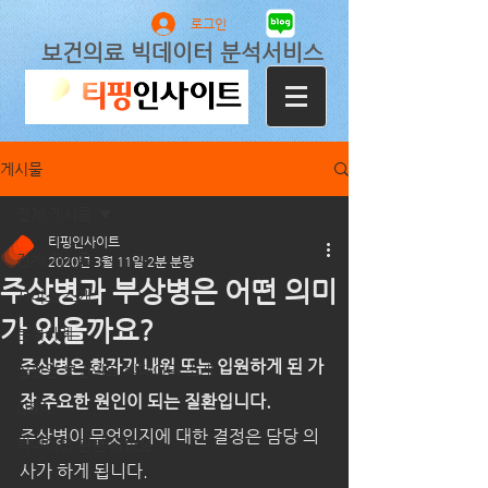
로그인
보건의료 빅데이터 분석서비스
게시물
전체 게시물
티핑인사이트
전체 게시물
2020년 3월 11일
2분 분량
주상병과 부상병은 어떤 의미
서비스 소개
가 있을까요?
분석사례
주상병은 환자가 내원 또는 입원하게 된 가
심평원 보건의료 빅데이터 소개
장 주요한 원인이 되는 질환입니다.
Q&A
주상병이 무엇인지에 대한 결정은 담당 의
빅데이터 관련 article
사가 하게 됩니다.