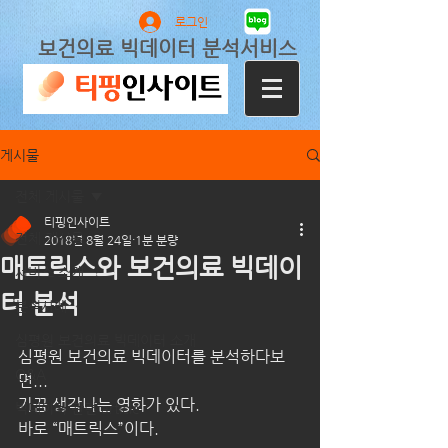
로그인
보건의료 빅데이터 분석서비스
게시물
전체 게시물
티핑인사이트
전체 게시물
2018년 8월 24일
1분 분량
매트릭스와 보건의료 빅데이
서비스 소개
터 분석
분석사례
심평원 보건의료 빅데이터 소개
심평원 보건의료 빅데이터를 분석하다보
Q&A
면...
가끔 생각나는 영화가 있다.
빅데이터 관련 article
바로 “매트릭스”이다.