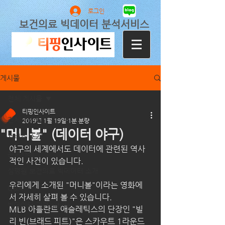
로그인
보건의료 빅데이터 분석서비스
게시물
전체 게시물
티핑인사이트
전체 게시물
2019년 1월 19일
1분 분량
"머니볼" (데이터 야구)
서비스 소개
야구의 세계에서도 데이터에 관련된 역사
분석사례
적인 사건이 있습니다.
심평원 보건의료 빅데이터 소개
우리에게 소개된 "머니볼"이라는 영화에
Q&A
서 자세히 살펴 볼 수 있습니다.
빅데이터 관련 article
MLB 아틀란트 애슬레틱스의 단장인 "빌
리 빈(브래드 피트)"은 스카우트 1라운드