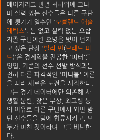
메이저리그 만년 최하위에 그나
마 실력 있는 선수들은 다른 구단
에 뺏기기 일수인 '
오클랜드 애슬
레틱스
'. 돈 없고 실력 없는 오합
지졸 구단이란 오명을 벗어 던지
고 싶은 단장 '
빌리 빈
(
브래드 피
트
)'은 경제학을 전공한 '피터'를 
영입, 기존의 선수 선발 방식과는 
전혀 다른 파격적인 '머니볼' 이론
을 따라 새로운 도전을 시작한다. 
그는 경기 데이터에만 의존해 사
생활 문란, 잦은 부상, 최고령 등
의 이유로 다른 구단에서 외면 받
던 선수들을 팀에 합류시키고, 모
두가 미친 짓이라며 그를 비난한
다.