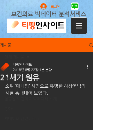
로그인
보건의료 빅데이터 분석서비스
게시물
전체 게시물
티핑인사이트
전체 게시물
2018년 8월 22일
1분 분량
21세기 원유
서비스 소개
소위 ‘애니팡’ 시인으로 유명한 하상욱님의 
분석사례
시를 흉내내어 보았다.
심평원 보건의료 빅데이터 소개
Q&A
빅데이터 관련 article