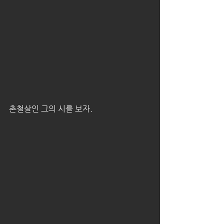
촌철살인 그의 시를 보자.