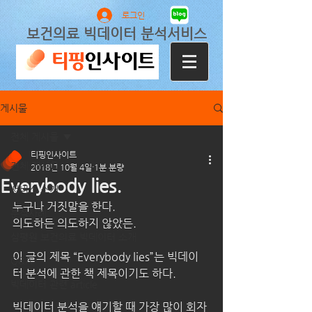
로그인
보건의료 빅데이터 분석서비스
게시물
전체 게시물
티핑인사이트
전체 게시물
2018년 10월 4일
1분 분량
Everybody lies.
서비스 소개
누구나 거짓말을 한다.
분석사례
의도하든 의도하지 않았든.
심평원 보건의료 빅데이터 소개
이 글의 제목 “Everybody lies”는 빅데이
Q&A
터 분석에 관한 책 제목이기도 하다.
빅데이터 관련 article
빅데이터 분석을 얘기할 때 가장 많이 회자